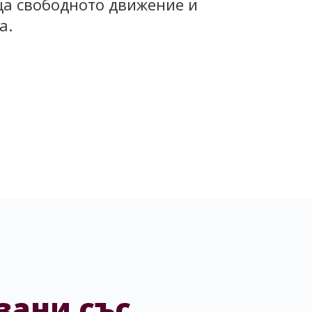
ща свободното движение и
а.
зани със