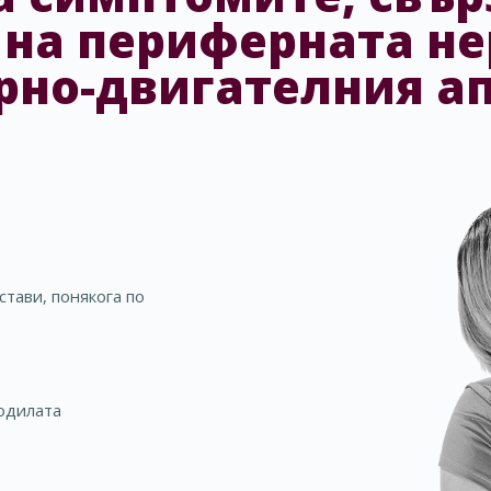
 на периферната не
рно-двигателния а
 стави, понякога по
одилата