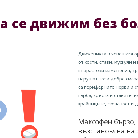
да се движим без бо
Движенията в човешкия ор
от кости, стави, мускули 
възрастови изменения, тр
нарушат този добре смаза
са периферните нерви и с
гърба, кръста и ставите, 
крайниците, скованост и 
Максофен бързо, 
възстановява нар