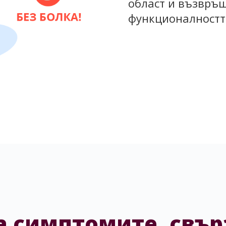
област и възвръ
функционалностт
а симптомите, свър