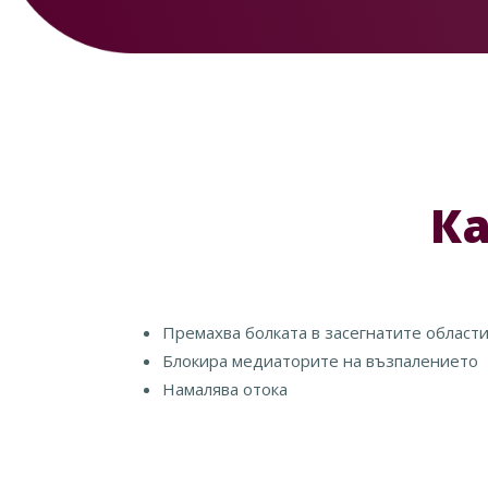
Ка
Премахва болката в засегнатите област
Блокира медиаторите на възпалението
Намалява отока