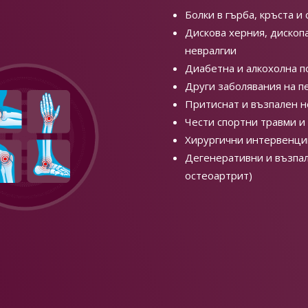
Болки в гърба, кръста и
Дискова херния, дископа
невралгии
Диабетна и алкохолна 
Други заболявания на п
Притиснат и възпален н
Чести спортни травми и
Хирургични интервенци
Дегенеративни и възпал
остеоартрит)