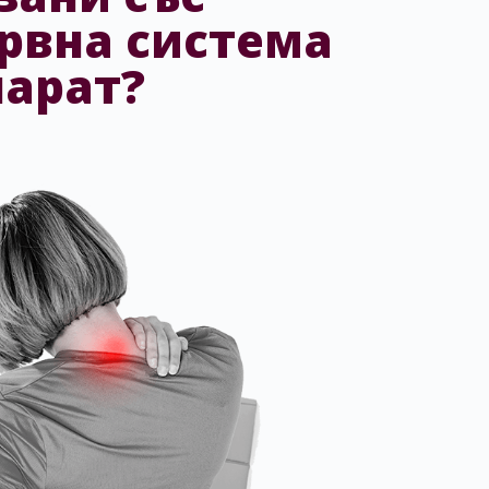
рвна система
парат?