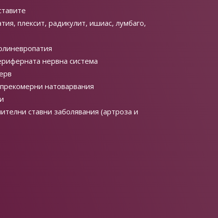
 ставите
тия, плексит, радикулит, ишиас, лумбаго,
полиневропатия
ериферната нервна система
ерв
 прекомерни натоварвания
и
ителни ставни заболявания (артроза и