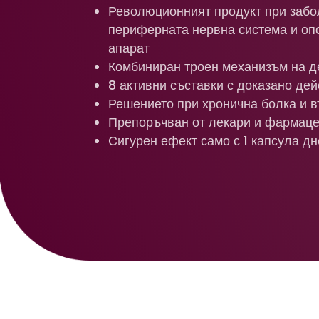
Революционният продукт при забо
периферната нервна система и оп
апарат
Комбиниран троен механизъм на д
8 активни съставки с доказано де
Решението при хронична болка и 
Препоръчван от лекари и фармац
Сигурен ефект само с 1 капсула д