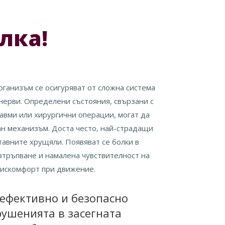
лка!
ганизъм се осигуряват от сложна система
и нерви. Определени състояния, свързани с
авми или хирургични операции, могат да
н механизъм. Доста често, най-страдащи
тавните хрущяли. Появяват се болки в
изтръпване и намалена чувствителност на
дискомфорт при движение.
ефективно и безопасно
ушенията в засегната