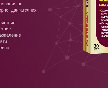
лявания на
орно-двигателния
ействие
йствие
възпаление
евти
невно