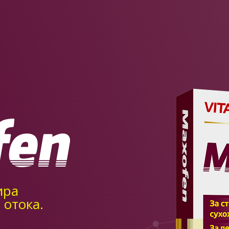
ира
 отока.