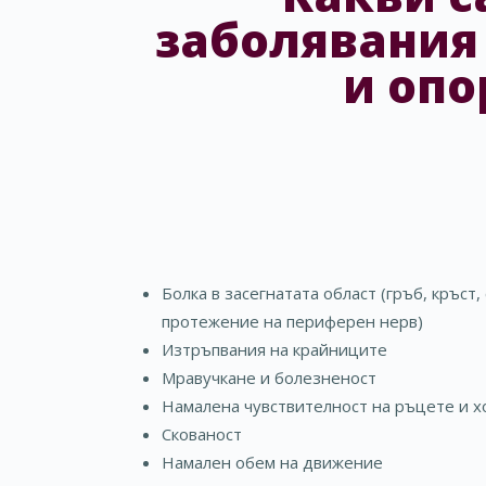
заболявания
и опо
Болка в засегнатата област (гръб, кръст,
протежение на периферен нерв)
Изтръпвания на крайниците
Мравучкане и болезненост
Намалена чувствителност на ръцете и х
Скованост
Намален обем на движение