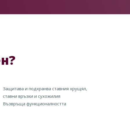
ен?
Защитава и подхранва ставния хрущял,
ставни връзки и сухожилия
Възвръща функционалността