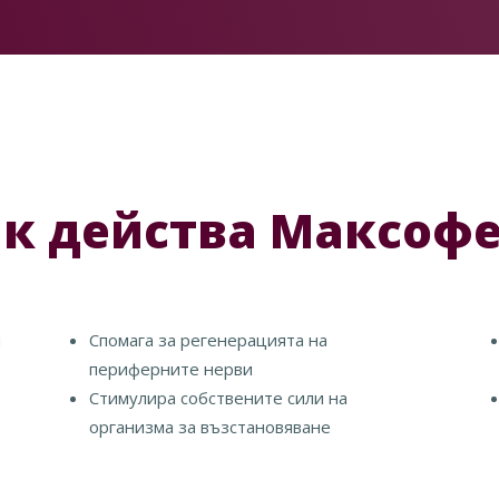
к действа Максоф
и
Спомага за регенерацията на
периферните нерви
Стимулира собствените сили на
организма за възстановяване